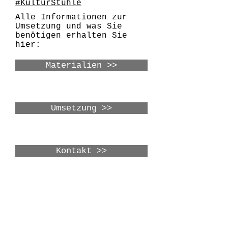
#KulturStühle
Alle Informationen zur
Umsetzung und was Sie
benötigen erhalten Sie
hier:
Materialien >>
Umsetzung >>
Kontakt >>
Please send in your report
and photos from you
KulturStühle event until
Dec. 1st, 2017.