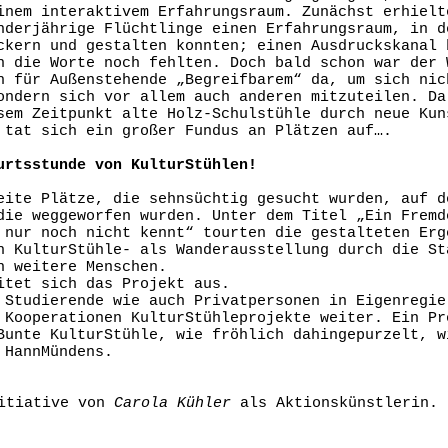
inem interaktivem Erfahrungsraum. Zunächst erhielt
nderjährige Flüchtlinge einen Erfahrungsraum, in d
ckern und gestalten konnten; einen Ausdruckskanal 
n die Worte noch fehlten. Doch bald schon war der 
h für Außenstehende „Begreifbarem“ da, um sich nic
ondern sich vor allem auch anderen mitzuteilen. Da
sem Zeitpunkt alte Holz-Schulstühle durch neue Kun
 tat sich ein großer Fundus an Plätzen auf….
urtsstunde von KulturStühlen!
eite Plätze, die sehnsüchtig gesucht wurden, auf d
die weggeworfen wurden. Unter dem Titel „Ein Fremd
 nur noch nicht kennt“ tourten die gestalteten Erg
h KulturStühle- als Wanderausstellung durch die St
n weitere Menschen.
itet sich das Projekt aus.
 Studierende wie auch Privatpersonen in Eigenregie
 Kooperationen KulturStühleprojekte weiter. Ein Pr
Bunte KulturStühle, wie fröhlich dahingepurzelt, w
 HannMündens.
nitiative von
Carola Kühler
als Aktionskünstlerin.