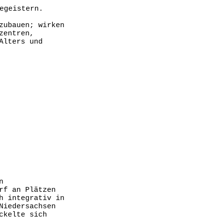
egeistern.
zubauen; wirken
zentren,
Alters und
n
rf an Plätzen
h integrativ in
Niedersachsen
ckelte sich