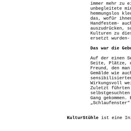
immer mehr zu e
unbegleitete mi
hemmungslos kle
das, wofür ihne
Handfestem- auc
auszudrücken, s
Kulturen zu die
ersetzt wurden-
Das war die Geb
Auf der einen S
Seite, Plätze, 
Freund, den man
Gemälde wie auc
sensibilisierte
Wirkungsvoll we
Zuletzt führten
selbstgesuchten
Gang gekommen. 
„Schlaufenster“
KulturStühle
ist eine I