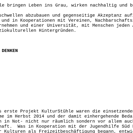
e bringen Leben ins Grau, wirken nachhaltig und b
schwellen abzubauen und gegenseitige Akzeptanz auf
 und in Kooperationen mit Vereinen, Nachbarschafts
rnehmen und einer Universität, mit Menschen jeden 
ziokulturellen Hintergründen.
 DENKEN
s erste Projekt KulturStühle waren die einsetzende
me im Herbst 2014 und der damit einhergehende Beda
n in Not- nicht nur räumlich sondern vor allem auc
haft. Was in Kooperation mit der Jugendhilfe Süd 
r Kulturen als Freizeitbeschäftigung begann, entwi